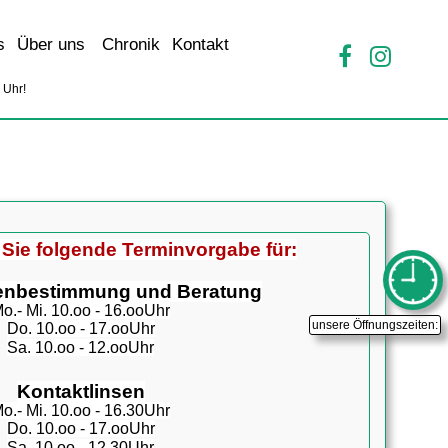
s
Über uns
Chronik
Kontakt
0
Uhr!
 Sie folgende
Terminvorgabe für:
enbestimmung und Beratung
o.- Mi. 10.oo - 16.ooUhr
unsere Öffnungszeiten:
Do. 10.oo - 17.ooUhr
Sa. 10.oo - 12.ooUhr
Kontaktlinsen
o.- Mi. 10.oo - 16.30Uhr
Do. 10.oo - 17.ooUhr
Sa. 10.oo - 12.30Uhr