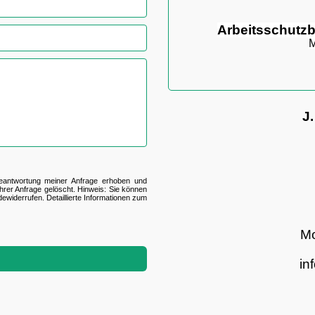
Arbeitsschutzbr
M
J.
eantwortung meiner Anfrage erhoben und
rer Anfrage gelöscht. Hinweis: Sie können
de
widerrufen. Detaillierte Informationen zum
Mo
in