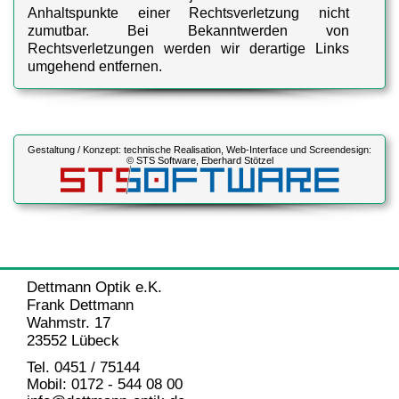
Anhaltspunkte einer Rechtsverletzung nicht
zumutbar. Bei Bekanntwerden von
Rechtsverletzungen werden wir derartige Links
umgehend entfernen.
Urheberrecht
Die durch die Seitenbetreiber erstellten Inhalte und
Gestaltung / Konzept: technische Realisation, Web-Interface und Screendesign:
Werke auf diesen Seiten unterliegen dem
© STS Software, Eberhard Stötzel
deutschen Urheberrecht. Die Vervielfältigung,
Bearbeitung, Verbreitung und jede Art der
Verwertung außerhalb der Grenzen des
Urheberrechtes bedürfen der schriftlichen
Zustimmung des jeweiligen Autors bzw. Erstellers.
Downloads und Kopien dieser Seite sind nicht
gestattet.
Dettmann Optik e.K.
Frank Dettmann
Soweit die Inhalte auf dieser Seite nicht vom
Wahmstr. 17
Betreiber erstellt wurden, werden die
23552 Lübeck
Urheberrechte Dritter beachtet. Insbesondere
Tel. 0451 / 75144
werden Inhalte Dritter als solche gekennzeichnet.
Mobil: 0172 - 544 08 00
Sollten Sie trotzdem auf eine